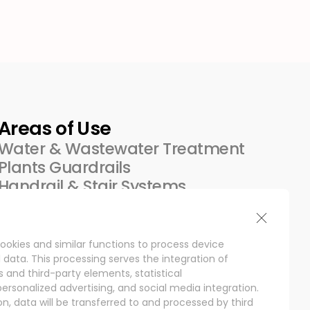
Areas of Use
Water & Wastewater Treatment
Plants Guardrails
Handrail & Stair Systems
Cranes and Conveyor Systems
Shopping Cart Areas
Klemp Tables
ookies and similar functions to process device
data. This processing serves the integration of
s and third-party elements, statistical
rsonalized advertising, and social media integration.
, data will be transferred to and processed by third