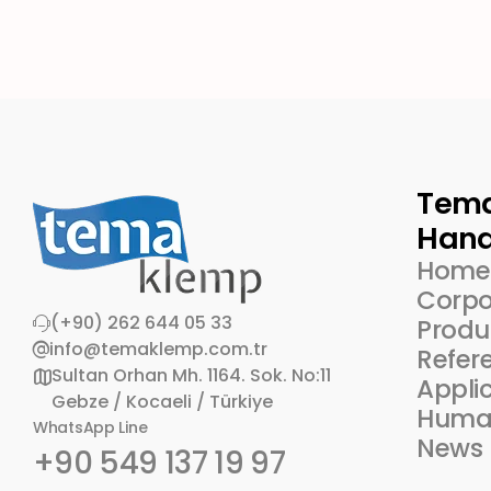
Tem
Hand
Home
Corpo
(+90) 262 644 05 33
Produ
info@temaklemp.com.tr
Refer
Sultan Orhan Mh. 1164. Sok. No:11
Appli
Gebze / Kocaeli / Türkiye
Huma
WhatsApp Line
News
+90 549 137 19 97