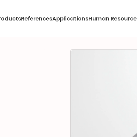
roducts
References
Applications
Human Resource