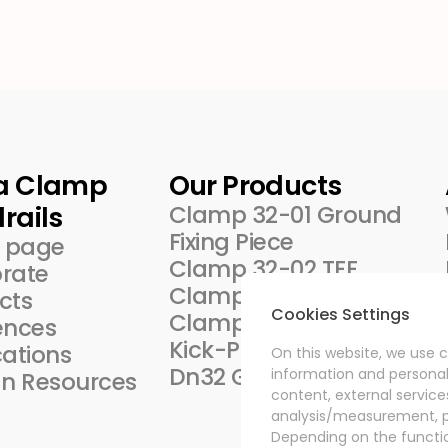
a Clamp
Our Products
rails
Clamp 32-01 Ground
Fixing Piece
 page
Clamp 32-02 TEE
rate
Clamp 32-04
cts
Cookies Settings
Clamp 32-06
ences
Kick-Plate
cations
On this website, we use c
Dn32 Galvanized Pipe
information and personal 
n Resources
content, external service
analysis/measurement, pe
Depending on the function