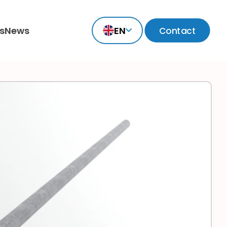
s
News
EN
Contact
TR