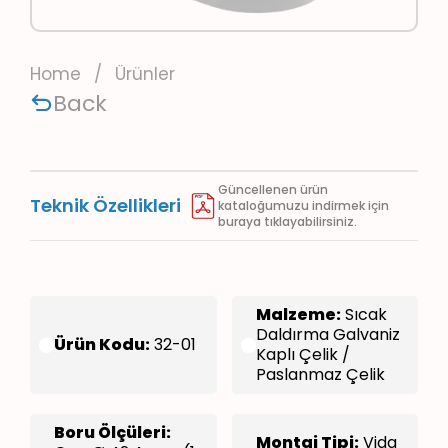
ASM GRUP A.Ş. is an affiliate company.
Home
/
Ürünler
Back
Güncellenen ürün
Teknik Özellikleri
kataloğumuzu indirmek için
buraya tıklayabilirsiniz.
Malzeme:
Sıcak
Daldırma Galvaniz
Ürün Kodu:
32-01
Kaplı Çelik /
Paslanmaz Çelik
Boru Ölçüleri:
Montaj Tipi:
Vida