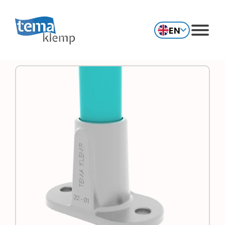
EN
TR
Corporate
Products
References
Applications
Human Resources
News