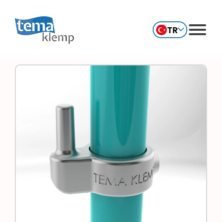
TR
EN
Kurumsal
Ürünler
Referanslar
Uygulama Alanları
İnsan Kaynakları
Haberler