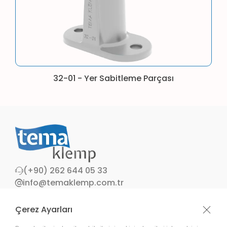
32-01 - Yer Sabitleme Parçası
(+90) 262 644 05 33
info@temaklemp.com.tr
Sultan Orhan Mh. 1164. Sok. No:11 Gebze /
Kocaeli / Türkiye
Çerez Ayarları
Whatsapp Hattı